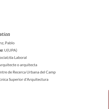
ation
nz, Pablo
ea
: U(UPA)
sociat/da Laboral
Arquitecte o arquitecta
entre de Recerca Urbana del Camp
ècnica Superior d'Arquitectura