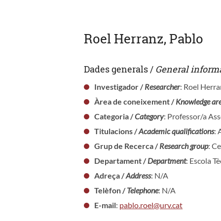
Roel Herranz, Pablo
Dades generals /
General inform
Investigador /
Researcher
: Roel Herra
Àrea de coneixement /
Knowledge ar
Categoria /
Category
: Professor/a As
Titulacions /
Academic qualifications
: 
Grup de Recerca /
Research group
: C
Departament /
Department
: Escola T
Adreça /
Address
: N/A
Telèfon /
Telephone
: N/A
E-mail
:
pablo.roel@urv.cat