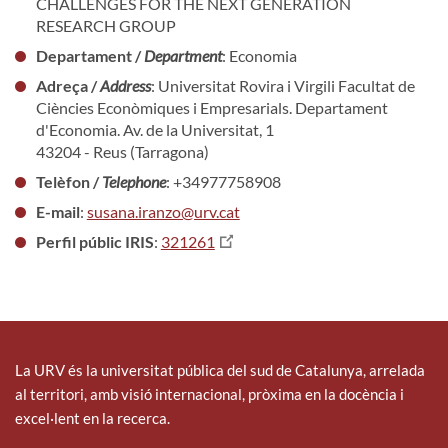
CHALLENGES FOR THE NEXT GENERATION
RESEARCH GROUP
Departament /
Department
: Economia
Adreça /
Address
: Universitat Rovira i Virgili Facultat de
Ciències Econòmiques i Empresarials. Departament
d'Economia. Av. de la Universitat, 1
43204 - Reus (Tarragona)
Telèfon /
Telephone
: +34977758908
E-mail
:
susana.iranzo@urv.cat
Perfil públic IRIS
:
321261
La URV és la universitat pública del sud de Catalunya, arrelada
al territori, amb visió internacional, pròxima en la docència i
excel·lent en la recerca.