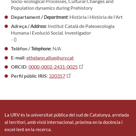
Socio-ecological Processes, Cultural Changes and
Population dynamics during Prehistory
Departament /
Department
: Història i Història de l'Art
Adreça /
Address
: Institut Català de Paleoecologia
Humana i Evolució Social. Investigador
- ()
Telèfon /
Telephone
: N/A
E-mail
:
ethelann.allue@urv.cat
ORCID
:
0000-0002-2431-0025
Perfil públic IRIS
:
320357
La URV és la universitat pública del sud de Catalunya, arrelada
al territori, amb visió internacional, pròxima en la docència i
excel·lent en la recerca.