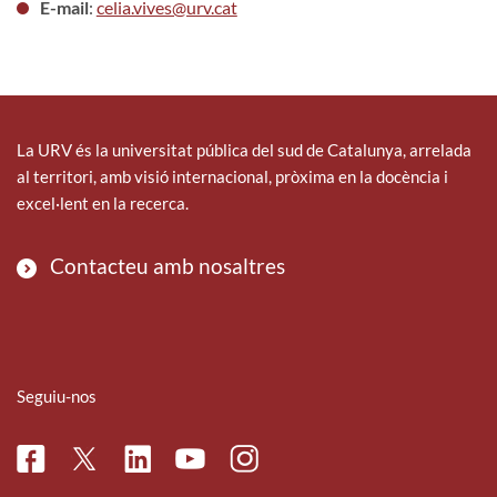
E-mail
:
celia.vives@urv.cat
La URV és la universitat pública del sud de Catalunya, arrelada
al territori, amb visió internacional, pròxima en la docència i
excel·lent en la recerca.
Contacteu amb nosaltres
Seguiu-nos
Facebook
Linkedin
Instagram
Twitter
Youtube