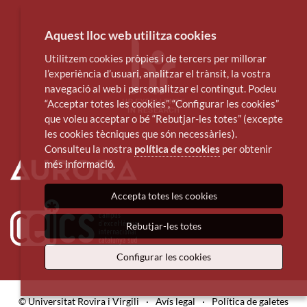
Aquest lloc web utilitza cookies
Utilitzem cookies pròpies i de tercers per millorar
l’experiència d’usuari, analitzar el trànsit, la vostra
navegació al web i personalitzar el contingut. Podeu
“Acceptar totes les cookies”, “Configurar les cookies”
que voleu acceptar o bé “Rebutjar-les totes” (excepte
les cookies tècniques que són necessàries).
Consulteu la nostra
política de cookies
per obtenir
més informació.
Accepta totes les cookies
Rebutjar-les totes
Configurar les cookies
© Universitat Rovira i Virgili
·
Avís legal
·
Política de galetes