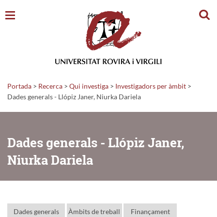
Cerc
Portada
>
Recerca
>
Qui investiga
>
Investigadors per àmbit
>
Dades generals - Llópiz Janer, Niurka Dariela
Dades generals - Llópiz Janer,
Niurka Dariela
Dades generals
Àmbits de treball
Finançament