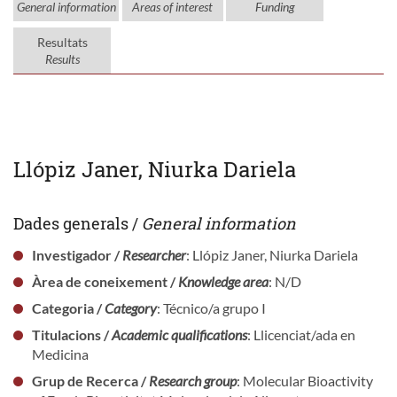
General information
Areas of interest
Funding
Resultats
Results
Llópiz Janer, Niurka Dariela
Dades generals /
General information
Investigador /
Researcher
: Llópiz Janer, Niurka Dariela
Àrea de coneixement /
Knowledge area
: N/D
Categoria /
Category
: Técnico/a grupo I
Titulacions /
Academic qualifications
: Llicenciat/ada en
Medicina
Grup de Recerca /
Research group
: Molecular Bioactivity