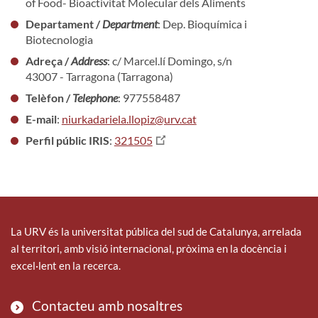
of Food- Bioactivitat Molecular dels Aliments
Departament /
Department
: Dep. Bioquímica i
Biotecnologia
Adreça /
Address
: c/ Marcel.lí Domingo, s/n
43007 - Tarragona (Tarragona)
Telèfon /
Telephone
: 977558487
E-mail
:
niurkadariela.llopiz@urv.cat
Perfil públic IRIS
:
321505
La URV és la universitat pública del sud de Catalunya, arrelada
al territori, amb visió internacional, pròxima en la docència i
excel·lent en la recerca.
Contacteu amb nosaltres