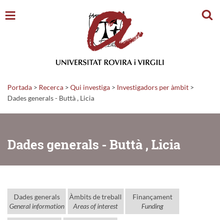
Cerc
Portada
>
Recerca
>
Qui investiga
>
Investigadors per àmbit
>
Dades generals - Buttà , Licia
Dades generals - Buttà , Licia
Dades generals
Àmbits de treball
Finançament
General information
Areas of interest
Funding