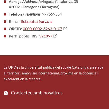
Adreça /
Address
: Avinguda Catalunya, 35
43002 - Tarragona (Tarragona)
Telèfon /
Telephone
: 977559584
E-mail
:
licia.butta@urv.cat
ORCID
:
0000-0002-8263-0107
Perfil públic IRIS
:
321897
La URV és la universitat pública del sud de Catalunya, arrelada
al territori, amb visió internacional, pròxima en la docència i
excel·lent en la recerca.
Contacteu amb nosaltres