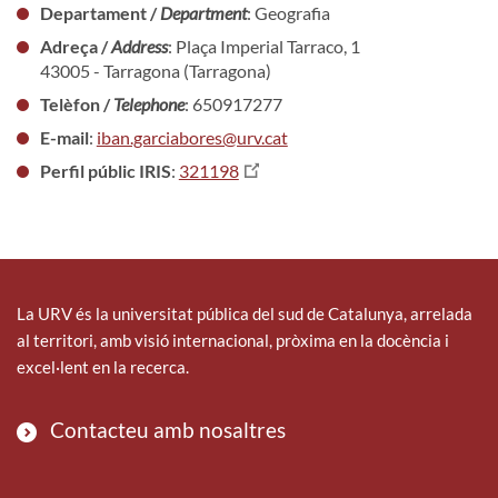
Departament /
Department
: Geografia
Adreça /
Address
: Plaça Imperial Tarraco, 1
43005 - Tarragona (Tarragona)
Telèfon /
Telephone
: 650917277
E-mail
:
iban.garciabores@urv.cat
Perfil públic IRIS
:
321198
La URV és la universitat pública del sud de Catalunya, arrelada
al territori, amb visió internacional, pròxima en la docència i
excel·lent en la recerca.
Contacteu amb nosaltres