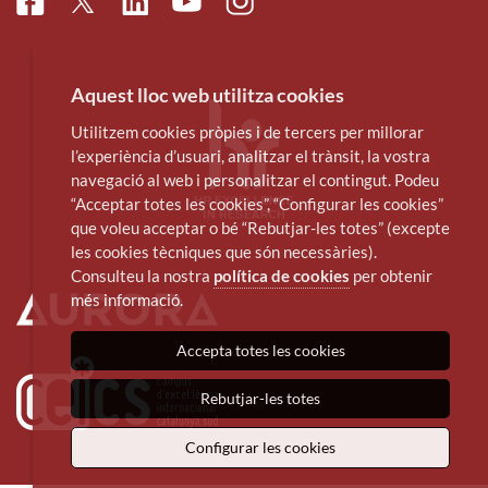
Facebook
Linkedin
Instagram
Twitter
Youtube
Aquest lloc web utilitza cookies
Utilitzem cookies pròpies i de tercers per millorar
l’experiència d’usuari, analitzar el trànsit, la vostra
navegació al web i personalitzar el contingut. Podeu
“Acceptar totes les cookies”, “Configurar les cookies”
que voleu acceptar o bé “Rebutjar-les totes” (excepte
les cookies tècniques que són necessàries).
Consulteu la nostra
política de cookies
per obtenir
més informació.
Accepta totes les cookies
Rebutjar-les totes
Configurar les cookies