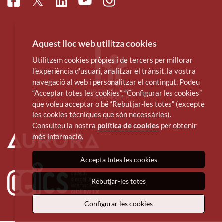
Facebook
Linkedin
Instagram
Twitter
Youtube
Aquest lloc web utilitza cookies
Utilitzem cookies pròpies i de tercers per millorar
l’experiència d’usuari, analitzar el trànsit, la vostra
navegació al web i personalitzar el contingut. Podeu
“Acceptar totes les cookies”, “Configurar les cookies”
que voleu acceptar o bé “Rebutjar-les totes” (excepte
les cookies tècniques que són necessàries).
Consulteu la nostra
política de cookies
per obtenir
més informació.
Accepta totes les cookies
Rebutjar-les totes
Configurar les cookies