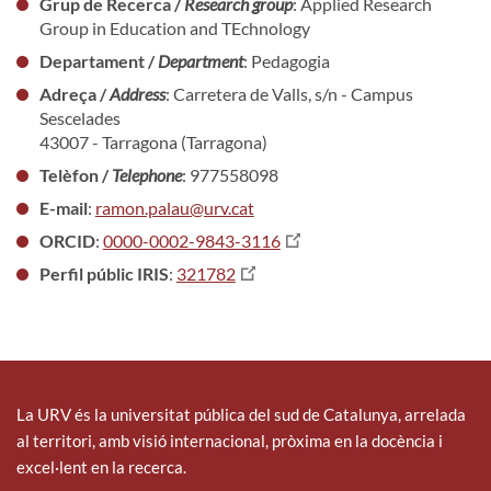
Grup de Recerca /
Research group
: Applied Research
Group in Education and TEchnology
Departament /
Department
: Pedagogia
Adreça /
Address
: Carretera de Valls, s/n - Campus
Sescelades
43007 - Tarragona (Tarragona)
Telèfon /
Telephone
: 977558098
E-mail
:
ramon.palau@urv.cat
ORCID
:
0000-0002-9843-3116
Perfil públic IRIS
:
321782
La URV és la universitat pública del sud de Catalunya, arrelada
al territori, amb visió internacional, pròxima en la docència i
excel·lent en la recerca.