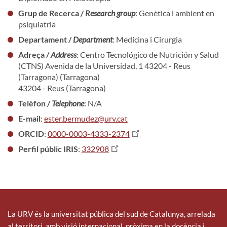
Grup de Recerca /
Research group
: Genètica i ambient en
psiquiatria
Departament /
Department
: Medicina i Cirurgia
Adreça /
Address
: Centro Tecnológico de Nutrición y Salud
(CTNS) Avenida de la Universidad, 1 43204 - Reus
(Tarragona) (Tarragona)
43204 - Reus (Tarragona)
Telèfon /
Telephone
: N/A
E-mail
:
ester.bermudez@urv.cat
ORCID
:
0000-0003-4333-2374
Perfil públic IRIS
:
332908
La URV és la universitat pública del sud de Catalunya, arrelada
al territori, amb visió internacional, pròxima en la docència i