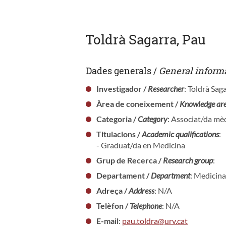
Toldrà Sagarra, Pau
Dades generals /
General inform
Investigador /
Researcher
: Toldrà Sag
Àrea de coneixement /
Knowledge ar
Categoria /
Category
: Associat/da mèd
Titulacions /
Academic qualifications
:
- Graduat/da en Medicina
Grup de Recerca /
Research group
:
Departament /
Department
: Medicina
Adreça /
Address
: N/A
Telèfon /
Telephone
: N/A
E-mail
:
pau.toldra@urv.cat