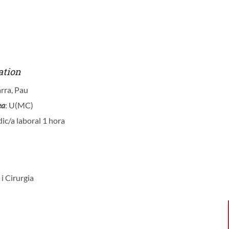
ation
arra, Pau
ea
: U(MC)
ic/a laboral 1 hora
 i Cirurgia