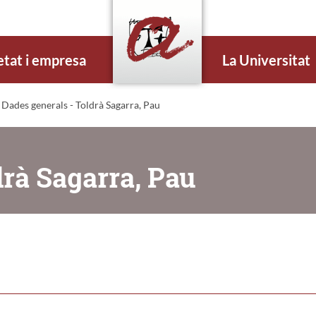
etat i empresa
La Universitat
 Dades generals - Toldrà Sagarra, Pau
drà Sagarra, Pau