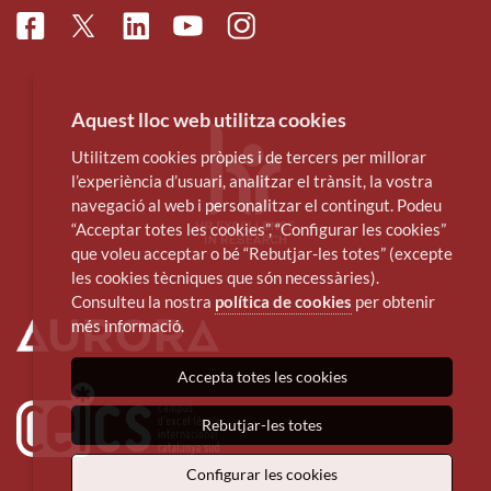
Facebook
Linkedin
Instagram
Twitter
Youtube
Aquest lloc web utilitza cookies
Utilitzem cookies pròpies i de tercers per millorar
l’experiència d’usuari, analitzar el trànsit, la vostra
navegació al web i personalitzar el contingut. Podeu
“Acceptar totes les cookies”, “Configurar les cookies”
que voleu acceptar o bé “Rebutjar-les totes” (excepte
les cookies tècniques que són necessàries).
Consulteu la nostra
política de cookies
per obtenir
més informació.
Accepta totes les cookies
Rebutjar-les totes
Configurar les cookies