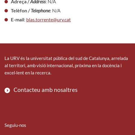
Adreça /
Address
: N/A
Telèfon /
Telephone
: N/A
E-mail
:
blas.torrente@urv.cat
La URV és la universitat pública del sud de Catalunya, arrelada
al territori, amb visió internacional, pròxima en la docència i
excel·lent en la recerca.
Contacteu amb nosaltres
Seguiu-nos