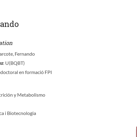
nando
ation
arcote, Fernando
ea
: U(BQBT)
edoctoral en formació FPI
trición y Metabolismo
ca i Biotecnologia