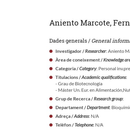
Aniento Marcote, Fer
Dades generals /
General inform
Investigador /
Researcher
: Aniento M
Àrea de coneixement /
Knowledge ar
Categoria /
Category
: Personal inv.pr
Titulacions /
Academic qualifications
:
- Grau de Biotecnologia
- Máster Un. Eur. en Alimentación,Nu
Grup de Recerca /
Research group
:
Departament /
Department
: Bioquími
Adreça /
Address
: N/A
Telèfon /
Telephone
: N/A