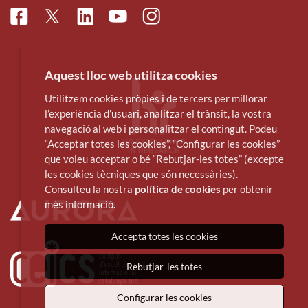
Facebook
Linkedin
Instagram
Twitter
Youtube
Aquest lloc web utilitza cookies
Utilitzem cookies pròpies i de tercers per millorar
l’experiència d’usuari, analitzar el trànsit, la vostra
navegació al web i personalitzar el contingut. Podeu
“Acceptar totes les cookies”, “Configurar les cookies”
que voleu acceptar o bé “Rebutjar-les totes” (excepte
les cookies tècniques que són necessàries).
Consulteu la nostra
política de cookies
per obtenir
més informació.
Accepta totes les cookies
Rebutjar-les totes
Configurar les cookies