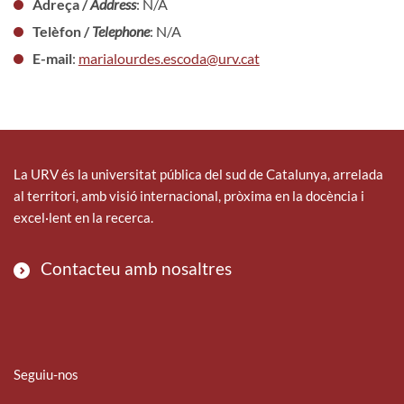
Adreça /
Address
: N/A
Telèfon /
Telephone
: N/A
E-mail
:
marialourdes.escoda@urv.cat
La URV és la universitat pública del sud de Catalunya, arrelada
al territori, amb visió internacional, pròxima en la docència i
excel·lent en la recerca.
Contacteu amb nosaltres
Seguiu-nos