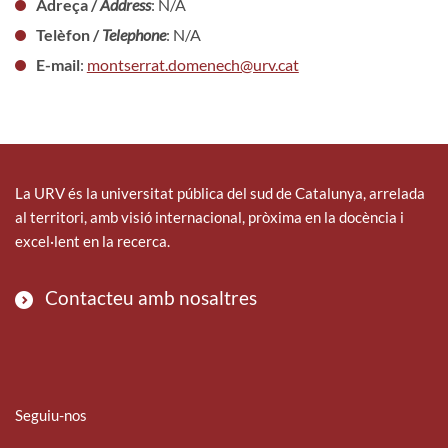
Adreça /
Address
: N/A
Telèfon /
Telephone
: N/A
E-mail
:
montserrat.domenech@urv.cat
La URV és la universitat pública del sud de Catalunya, arrelada
al territori, amb visió internacional, pròxima en la docència i
excel·lent en la recerca.
Contacteu amb nosaltres
Seguiu-nos