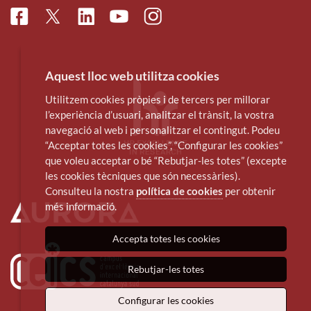
Facebook
Linkedin
Instagram
Twitter
Youtube
Aquest lloc web utilitza cookies
Utilitzem cookies pròpies i de tercers per millorar
l’experiència d’usuari, analitzar el trànsit, la vostra
navegació al web i personalitzar el contingut. Podeu
“Acceptar totes les cookies”, “Configurar les cookies”
que voleu acceptar o bé “Rebutjar-les totes” (excepte
les cookies tècniques que són necessàries).
Consulteu la nostra
política de cookies
per obtenir
més informació.
Accepta totes les cookies
Rebutjar-les totes
Configurar les cookies