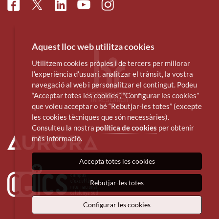
Facebook
Linkedin
Instagram
Twitter
Youtube
Aquest lloc web utilitza cookies
Utilitzem cookies pròpies i de tercers per millorar
l’experiència d’usuari, analitzar el trànsit, la vostra
navegació al web i personalitzar el contingut. Podeu
“Acceptar totes les cookies”, “Configurar les cookies”
que voleu acceptar o bé “Rebutjar-les totes” (excepte
les cookies tècniques que són necessàries).
Consulteu la nostra
política de cookies
per obtenir
més informació.
Accepta totes les cookies
Rebutjar-les totes
Configurar les cookies