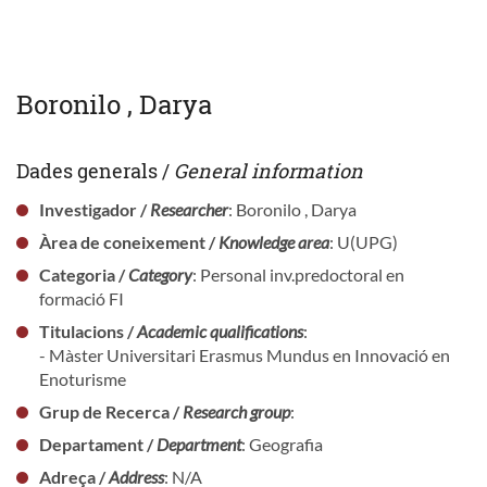
Boronilo , Darya
Dades generals /
General information
Investigador /
Researcher
: Boronilo , Darya
Àrea de coneixement /
Knowledge area
: U(UPG)
Categoria /
Category
: Personal inv.predoctoral en
formació FI
Titulacions /
Academic qualifications
:
- Màster Universitari Erasmus Mundus en Innovació en
Enoturisme
Grup de Recerca /
Research group
:
Departament /
Department
: Geografia
Adreça /
Address
: N/A