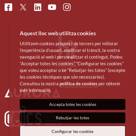
Facebook
Linkedin
Instagram
Twitter
Youtube
Aquest lloc web utilitza cookies
Utilitzem cookies pròpies i de tercers per millorar
l’experiència d’usuari, analitzar el trànsit, la vostra
navegació al web i personalitzar el contingut. Podeu
“Acceptar totes les cookies”, “Configurar les cookies”
que voleu acceptar o bé “Rebutjar-les totes” (excepte
les cookies tècniques que són necessàries).
Consulteu la nostra
política de cookies
per obtenir
més informació.
Accepta totes les cookies
Rebutjar-les totes
Configurar les cookies