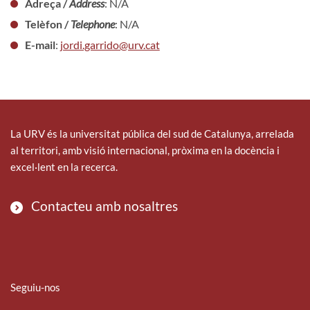
Adreça /
Address
: N/A
Telèfon /
Telephone
: N/A
E-mail
:
jordi.garrido@urv.cat
La URV és la universitat pública del sud de Catalunya, arrelada
al territori, amb visió internacional, pròxima en la docència i
excel·lent en la recerca.
Contacteu amb nosaltres
Seguiu-nos