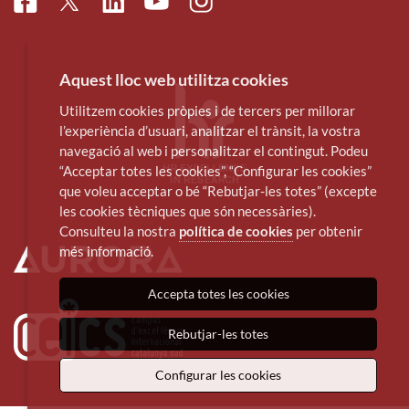
Facebook
Linkedin
Instagram
Twitter
Youtube
Aquest lloc web utilitza cookies
Utilitzem cookies pròpies i de tercers per millorar
l’experiència d’usuari, analitzar el trànsit, la vostra
navegació al web i personalitzar el contingut. Podeu
“Acceptar totes les cookies”, “Configurar les cookies”
que voleu acceptar o bé “Rebutjar-les totes” (excepte
les cookies tècniques que són necessàries).
Consulteu la nostra
política de cookies
per obtenir
més informació.
Accepta totes les cookies
Rebutjar-les totes
Configurar les cookies