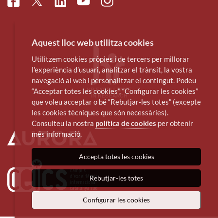
Facebook
Linkedin
Instagram
Twitter
Youtube
Aquest lloc web utilitza cookies
Utilitzem cookies pròpies i de tercers per millorar
l’experiència d’usuari, analitzar el trànsit, la vostra
navegació al web i personalitzar el contingut. Podeu
“Acceptar totes les cookies”, “Configurar les cookies”
que voleu acceptar o bé “Rebutjar-les totes” (excepte
les cookies tècniques que són necessàries).
Consulteu la nostra
política de cookies
per obtenir
més informació.
Accepta totes les cookies
Rebutjar-les totes
Configurar les cookies