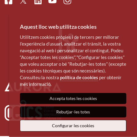
Facebook
Linkedin
Instagram
Twitter
Youtube
Aquest lloc web utilitza cookies
Utilitzem cookies pròpies i de tercers per millorar
l’experiència d’usuari, analitzar el trànsit, la vostra
navegació al web i personalitzar el contingut. Podeu
“Acceptar totes les cookies”, “Configurar les cookies”
que voleu acceptar o bé “Rebutjar-les totes” (excepte
les cookies tècniques que són necessàries).
Consulteu la nostra
política de cookies
per obtenir
més informació.
Accepta totes les cookies
Rebutjar-les totes
Configurar les cookies