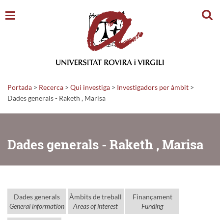
Cerc
Portada
>
Recerca
>
Qui investiga
>
Investigadors per àmbit
>
Dades generals - Raketh , Marisa
Dades generals - Raketh , Marisa
Dades generals
Àmbits de treball
Finançament
General information
Areas of interest
Funding