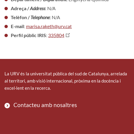
Adreça /
Address
: N/A
Telèfon /
Telephone
: N/A
E-mail
:
marisa.raketh@urv.cat
Perfil públic IRIS
:
335804
La URV és la universitat pública del sud de Catalunya, arrelada
al territori, amb visió internacional, pròxima en la docència i
excel·lent en la recerca.
Contacteu amb nosaltres