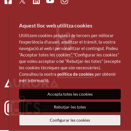
Facebook
Linkedin
Instagram
Twitter
Youtube
Aquest lloc web utilitza cookies
Utilitzem cookies pròpies i de tercers per millorar
l’experiència d’usuari, analitzar el trànsit, la vostra
navegació al web i personalitzar el contingut. Podeu
“Acceptar totes les cookies”, “Configurar les cookies”
que voleu acceptar o bé “Rebutjar-les totes” (excepte
les cookies tècniques que són necessàries).
Consulteu la nostra
política de cookies
per obtenir
més informació.
Accepta totes les cookies
Rebutjar-les totes
Configurar les cookies