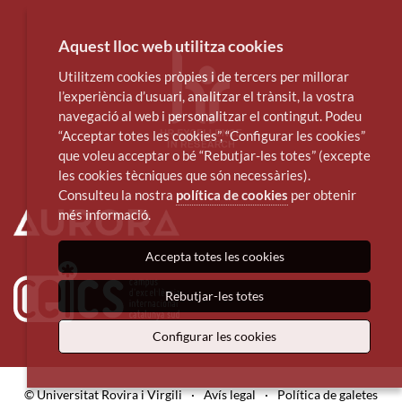
Aquest lloc web utilitza cookies
Utilitzem cookies pròpies i de tercers per millorar
l’experiència d’usuari, analitzar el trànsit, la vostra
navegació al web i personalitzar el contingut. Podeu
“Acceptar totes les cookies”, “Configurar les cookies”
que voleu acceptar o bé “Rebutjar-les totes” (excepte
les cookies tècniques que són necessàries).
Consulteu la nostra
política de cookies
per obtenir
més informació.
Accepta totes les cookies
Rebutjar-les totes
Configurar les cookies
© Universitat Rovira i Virgili
·
Avís legal
·
Política de galetes