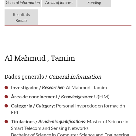
General information
Areas of interest
Funding
Resultats
Results
Al Mahmud , Tamim
Dades generals /
General information
Investigador /
Researcher
: Al Mahmud , Tamim
Àrea de coneixement /
Knowledge area
: U(EIM)
Categoria /
Category
: Personal inv.predoc en formación
FPI
Titulacions /
Academic qualifications
: Master of Science in
Smart Telecom and Sensing Networks
Bachelor of Science in Computer Science and Engineering