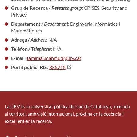
Grup de Recerca /
Research group
: CRISES: Security and
Privacy
Departament /
Department
: Enginyeria Informàtica i
Matemàtiques
Adreça /
Address
: N/A
Telèfon /
Telephone
: N/A
E-mail
:
tamimal.mahmud@urv.cat
Perfil públic IRIS
:
335718
La URV és la universitat pública del sud de Catalunya, arrelada
al territori, amb visió internacional, pròxima en la docència i
excel·lent en la recerca.