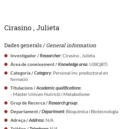
Cirasino , Julieta
Dades generals /
General information
Investigador /
Researcher
: Cirasino , Julieta
Àrea de coneixement /
Knowledge area
: U(BQBT)
Categoria /
Category
: Personal inv. predoctoral en
formació
Titulacions /
Academic qualifications
:
- Màster Univ.en Nutrició i Metabolisme
Grup de Recerca /
Research group
:
Departament /
Department
: Bioquímica i Biotecnologia
Adreça /
Address
: N/A
Telèfon /
Telephone
: N/A