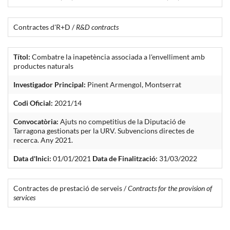
Contractes d'R+D /
R&D contracts
Títol:
Combatre la inapetència associada a l'envelliment amb
productes naturals
Investigador Principal:
Pinent Armengol, Montserrat
Codi Oficial:
2021/14
Convocatòria:
Ajuts no competitius de la Diputació de
Tarragona gestionats per la URV. Subvencions directes de
recerca. Any 2021.
Data d'Inici:
01/01/2021
Data de Finalització:
31/03/2022
Contractes de prestació de serveis /
Contracts for the provision of
services