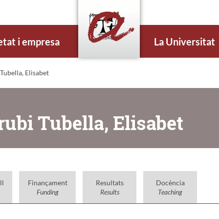
etat i empresa
La Universitat
ubella, Elisabet
bi Tubella, Elisabet
ll
Finançament
Resultats
Docència
Funding
Results
Teaching