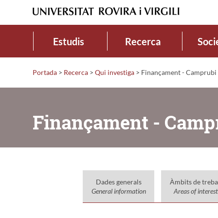
Estudis
Recerca
Soci
Portada
>
Recerca
>
Qui investiga
>
Finançament - Camprubi T
Finançament - Campru
Dades generals
Àmbits de treba
General information
Areas of interest