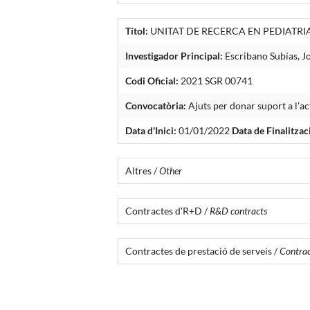
Títol:
UNITAT DE RECERCA EN PEDIATR
Investigador Principal:
Escribano Subías, J
Codi Oficial:
2021 SGR 00741
Convocatòria:
Ajuts per donar suport a l'ac
Data d'Inici:
01/01/2022
Data de Finalitzac
Altres /
Other
Contractes d'R+D /
R&D contracts
Contractes de prestació de serveis /
Contract