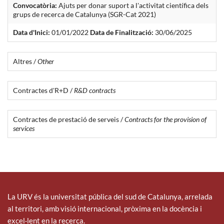
Convocatòria:
Ajuts per donar suport a l'activitat científica dels
grups de recerca de Catalunya (SGR-Cat 2021)
Data d'Inici:
01/01/2022
Data de Finalització:
30/06/2025
Altres /
Other
Contractes d'R+D /
R&D contracts
Contractes de prestació de serveis /
Contracts for the provision of
services
La URV és la universitat pública del sud de Catalunya, arrelada
al territori, amb visió internacional, pròxima en la docència i
excel·lent en la recerca.