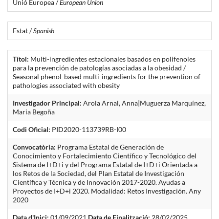
Unió Europea /
European Union
Estat /
Spanish
Títol:
Multi-ingredientes estacionales basados en polifenoles
para la prevención de patologías asociadas a la obesidad /
Seasonal phenol-based multi-ingredients for the prevention of
pathologies associated with obesity
Investigador Principal:
Arola Arnal, Anna|Muguerza Marquínez,
Maria Begoña
Codi Oficial:
PID2020-113739RB-I00
Convocatòria:
Programa Estatal de Generación de
Conocimiento y Fortalecimiento Científico y Tecnológico del
Sistema de I+D+i y del Programa Estatal de I+D+i Orientada a
los Retos de la Sociedad, del Plan Estatal de Investigación
Científica y Técnica y de Innovación 2017-2020. Ayudas a
Proyectos de I+D+i 2020. Modalidad: Retos Investigación. Any
2020
Data d'Inici:
01/09/2021
Data de Finalització:
28/02/2025