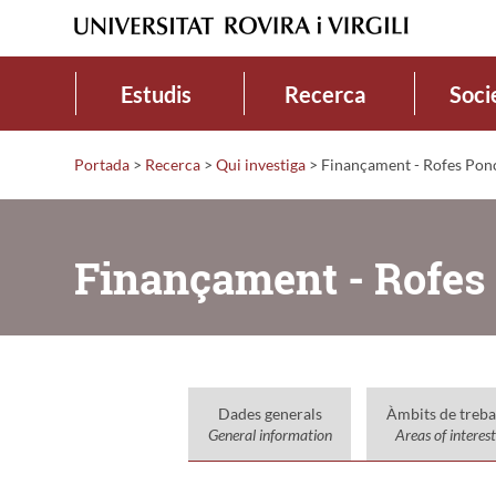
Estudis
Recerca
Soci
Portada
>
Recerca
>
Qui investiga
>
Finançament - Rofes Ponc
Finançament - Rofes
Dades generals
Àmbits de treba
General information
Areas of interest