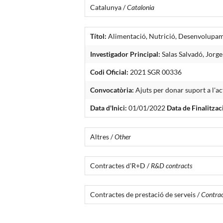
Catalunya /
Catalonia
Títol:
Alimentació, Nutrició, Desenvolupam
Investigador Principal:
Salas Salvadó, Jorge
Codi Oficial:
2021 SGR 00336
Convocatòria:
Ajuts per donar suport a l'ac
Data d'Inici:
01/01/2022
Data de Finalitzac
Altres /
Other
Contractes d'R+D /
R&D contracts
Contractes de prestació de serveis /
Contract