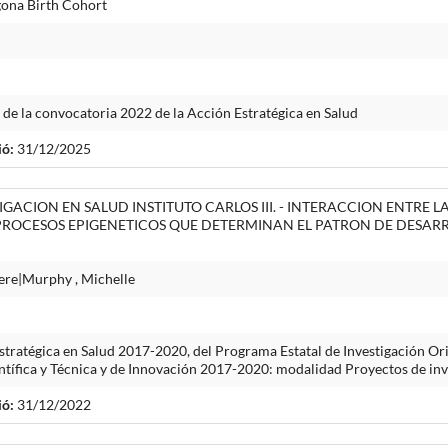
gona Birth Cohort
 de la convocatoria 2022 de la Acción Estratégica en Salud
ió:
31/12/2025
IGACION EN SALUD INSTITUTO CARLOS III. - INTERACCION ENTRE
PROCESOS EPIGENETICOS QUE DETERMINAN EL PATRON DE DESARRO
ere|Murphy , Michelle
tratégica en Salud 2017-2020, del Programa Estatal de Investigación Orie
entífica y Técnica y de Innovación 2017-2020: modalidad Proyectos de in
ió:
31/12/2022