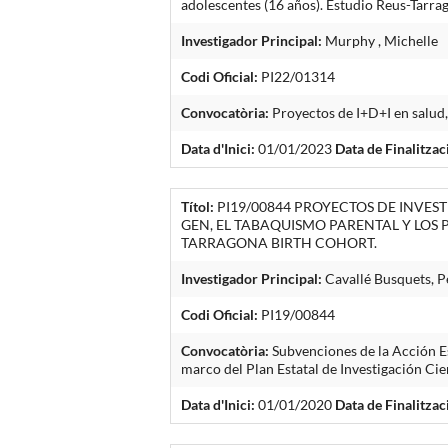
adolescentes (16 años). Estudio Reus-Tarra
Investigador Principal:
Murphy , Michelle
Codi Oficial:
PI22/01314
Convocatòria:
Proyectos de I+D+I en salud,
Data d'Inici:
01/01/2023
Data de Finalitzac
Títol:
PI19/00844 PROYECTOS DE INVEST
GEN, EL TABAQUISMO PARENTAL Y LOS 
TARRAGONA BIRTH COHORT.
Investigador Principal:
Cavallé Busquets, P
Codi Oficial:
PI19/00844
Convocatòria:
Subvenciones de la Acción Es
marco del Plan Estatal de Investigación Ci
Data d'Inici:
01/01/2020
Data de Finalitzac