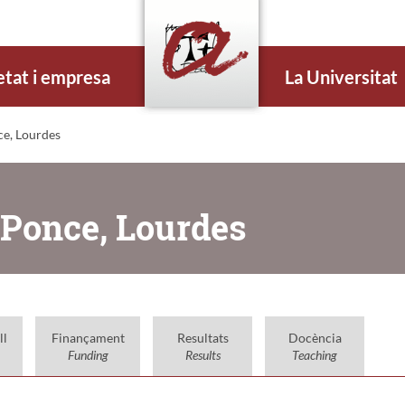
etat i empresa
La Universitat
e, Lourdes
 Ponce, Lourdes
ll
Finançament
Resultats
Docència
Funding
Results
Teaching