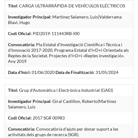
Títol:
CARGA ULTRARRÁPIDA DE VEHÍCULOS ELÉCTRICOS
Investigador Principal:
Martínez Salamero, Luis|Valderrama
Blavi, Hugo
Codi Oficial:
PID2019-111443RB-I00
Convocatòria:
Pla Estatal d'Investigació Científica i Tècnica i
d'Innovació 2017-2020. Programa Estatal d'I+D+i Orientada als
Reptes de la Societat. Projectes d'I+D+i «Reptes investigació».
Any 2019
Data d'Inici:
01/06/2020
Data de Finalització:
31/05/2024
Títol:
Grup d'Automàtica i Electrònica Industrial (GAEI)
Investigador Principal:
Giral Castillon, Roberto|Martínez
Salamero, Luis
Codi Oficial:
2017 SGR 00983
Convocatòria:
Convocatòria d'ajuts per donar suport a les
activitats dels grups de recerca (SGR).