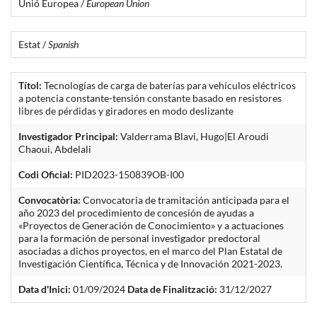
Unió Europea /
European Union
Estat /
Spanish
Títol:
Tecnologías de carga de baterías para vehículos eléctricos
a potencia constante-tensión constante basado en resistores
libres de pérdidas y giradores en modo deslizante
Investigador Principal:
Valderrama Blavi, Hugo|El Aroudi
Chaoui, Abdelali
Codi Oficial:
PID2023-150839OB-I00
Convocatòria:
Convocatoria de tramitación anticipada para el
año 2023 del procedimiento de concesión de ayudas a
«Proyectos de Generación de Conocimiento» y a actuaciones
para la formación de personal investigador predoctoral
asociadas a dichos proyectos, en el marco del Plan Estatal de
Investigación Científica, Técnica y de Innovación 2021-2023.
Data d'Inici:
01/09/2024
Data de Finalització:
31/12/2027