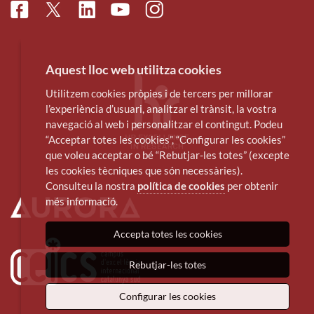
Facebook
Linkedin
Instagram
Twitter
Youtube
Aquest lloc web utilitza cookies
Utilitzem cookies pròpies i de tercers per millorar
l’experiència d’usuari, analitzar el trànsit, la vostra
navegació al web i personalitzar el contingut. Podeu
“Acceptar totes les cookies”, “Configurar les cookies”
que voleu acceptar o bé “Rebutjar-les totes” (excepte
les cookies tècniques que són necessàries).
Consulteu la nostra
política de cookies
per obtenir
més informació.
Accepta totes les cookies
Rebutjar-les totes
Configurar les cookies