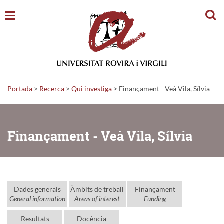
Cerc
Portada
>
Recerca
>
Qui investiga
>
Finançament - Veà Vila, Sílvia
Finançament - Veà Vila, Sílvia
Dades generals
Àmbits de treball
Finançament
General information
Areas of interest
Funding
Resultats
Docència