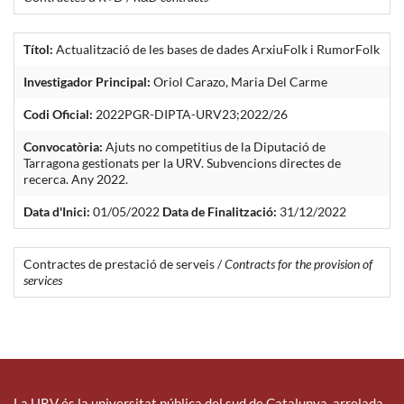
Títol:
Actualització de les bases de dades ArxiuFolk i RumorFolk
Investigador Principal:
Oriol Carazo, Maria Del Carme
Codi Oficial:
2022PGR-DIPTA-URV23;2022/26
Convocatòria:
Ajuts no competitius de la Diputació de
Tarragona gestionats per la URV. Subvencions directes de
recerca. Any 2022.
Data d'Inici:
01/05/2022
Data de Finalització:
31/12/2022
Contractes de prestació de serveis /
Contracts for the provision of
services
La URV és la universitat pública del sud de Catalunya, arrelada