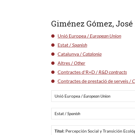
Giménez Gómez, José
Unió Europea /
European Union
Estat /
Spanish
Catalunya /
Catalonia
Altres /
Other
Contractes d'R+D /
R&D contracts
Contractes de prestació de serveis /
C
Unió Europea /
European Union
Estat /
Spanish
Títol:
Percepción Social y Transición Ecoló