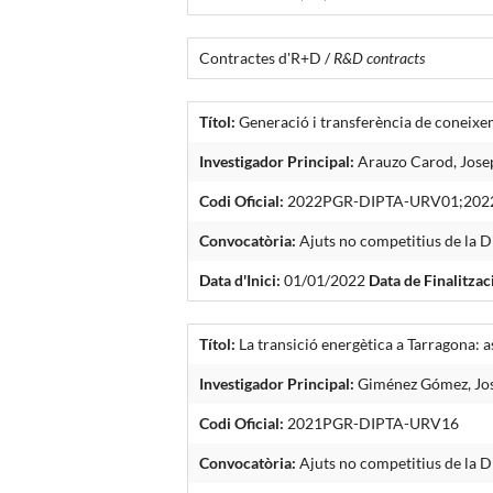
Contractes d'R+D /
R&D contracts
Títol:
Generació i transferència de coneixem
Investigador Principal:
Arauzo Carod, Jose
Codi Oficial:
2022PGR-DIPTA-URV01;202
Convocatòria:
Ajuts no competitius de la D
Data d'Inici:
01/01/2022
Data de Finalitzac
Títol:
La transició energètica a Tarragona: a
Investigador Principal:
Giménez Gómez, Jo
Codi Oficial:
2021PGR-DIPTA-URV16
Convocatòria:
Ajuts no competitius de la D