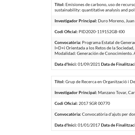
Títol:
Emisiones de carbono, uso de recursos 
sustainability: quantitative analysis and po
Investigador Principal:
Duro Moreno, Juan
Codi Oficial:
PID2020-119152GB-I00
Convocatòria:
Programa Estatal de Generaci
I+D+i Orientada a los Retos de la Sociedad,
Modalidad: Generación de Conocimiento.
Data d'Inici:
01/09/2021
Data de Finalitzac
Títol:
Grup de Recerca en Organització i 
Investigador Principal:
Manzano Tovar, Car
Codi Oficial:
2017 SGR 00770
Convocatòria:
Convocatòria d'ajuts per dona
Data d'Inici:
01/01/2017
Data de Finalitzac