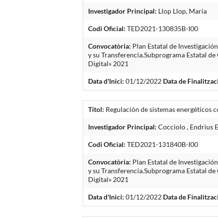
Investigador Principal:
Llop Llop, Maria
Codi Oficial:
TED2021-130835B-I00
Convocatòria:
Plan Estatal de Investigació
y su Transferencia.Subprograma Estatal de 
Digital» 2021
Data d'Inici:
01/12/2022
Data de Finalitzac
Títol:
Regulación de sistemas energéticos c
Investigador Principal:
Cocciolo , Endrius 
Codi Oficial:
TED2021-131840B-I00
Convocatòria:
Plan Estatal de Investigació
y su Transferencia.Subprograma Estatal de 
Digital» 2021
Data d'Inici:
01/12/2022
Data de Finalitzac