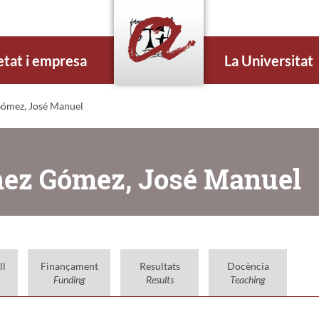
etat i empresa
La Universitat
ómez, José Manuel
nez Gómez, José Manuel
ll
Finançament
Resultats
Docència
Funding
Results
Teaching