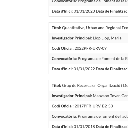
Convocatòria:
Programa de Foment de la Re
Data d'Inici:
01/01/2023
Data de Finalitzac
Títol:
Quantitative, Urban and Regional E
Investigador Principal:
Llop Llop, Maria
Codi Oficial:
2022PFR-URV-09
Convocatòria:
Programa de Foment de la R
Data d'Inici:
01/01/2022
Data de Finalitzac
Títol:
Grup de Recerca en Organització i 
Investigador Principal:
Manzano Tovar, Car
Codi Oficial:
2017PFR-URV-B2-53
Convocatòria:
Programa de foment de l'acti
Data d'Inici:
01/01/2018
Data de Finalitzac