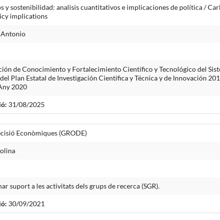
y sostenibilidad: analisis cuantitativos e implicaciones de política / C
licy implications
 Antonio
ón de Conocimiento y Fortalecimiento Científico y Tecnológico del Sist
 del Plan Estatal de Investigación Científica y Técnica y de Innovación 
 Any 2020
ió:
31/08/2025
Decisió Econòmiques (GRODE)
olina
r suport a les activitats dels grups de recerca (SGR).
ió:
30/09/2021