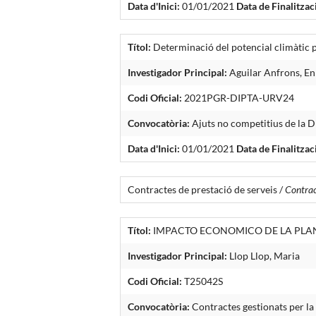
Data d'Inici:
01/01/2021
Data de Finalitzac
Títol:
Determinació del potencial climàtic p
Investigador Principal:
Aguilar Anfrons, E
Codi Oficial:
2021PGR-DIPTA-URV24
Convocatòria:
Ajuts no competitius de la D
Data d'Inici:
01/01/2021
Data de Finalitzac
Contractes de prestació de serveis /
Contract
Títol:
IMPACTO ECONOMICO DE LA PLA
Investigador Principal:
Llop Llop, Maria
Codi Oficial:
T25042S
Convocatòria:
Contractes gestionats per l