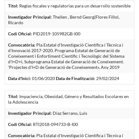
Títol:
Reglas fiscales y regulatorias para un desarrollo sostenible
Investigador Principal:
Theilen , Bernd Georg|Flores Fillol,
Ricardo
Codi Oficial:
PID2019-105982GB-I00
Convocatòria:
Pla Estatal d'Investigació Científica i Tècnica i
d'Innovació 2017-2020. Programa Estatal de Generació de
Coneixement i Enfortiment Científic i Tecnològic del Sistema
d'I+D+i, Subprograma Estatal de Generació de Coneixement.
'Projectes d'I+D de Generació de Coneixement». Any 2019
Data d'Inici:
01/06/2020
Data de Finalització:
29/02/2024
Títol:
Impaciencia, Obesidad, Género y Resultados Escolares en
la Adolescencia
Investigador Principal:
Díaz Serrano, Luis
Codi Oficial:
RTI2018-094733-B-I00
Convocatòria:
Pla Estatal d'Investigació Científica i Tècnica i