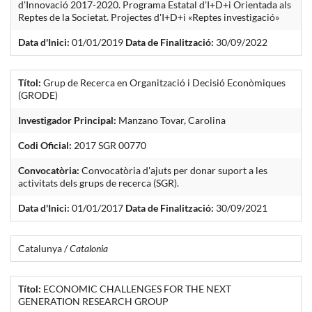
d'Innovació 2017-2020. Programa Estatal d'I+D+i Orientada als
Reptes de la Societat. Projectes d'I+D+i «Reptes investigació»
Data d'Inici:
01/01/2019
Data de Finalització:
30/09/2022
Títol:
Grup de Recerca en Organització i Decisió Econòmiques
(GRODE)
Investigador Principal:
Manzano Tovar, Carolina
Codi Oficial:
2017 SGR 00770
Convocatòria:
Convocatòria d'ajuts per donar suport a les
activitats dels grups de recerca (SGR).
Data d'Inici:
01/01/2017
Data de Finalització:
30/09/2021
Catalunya /
Catalonia
Títol:
ECONOMIC CHALLENGES FOR THE NEXT
GENERATION RESEARCH GROUP