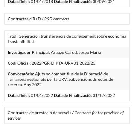
Data d'Inici:
01/01/2018
Data de Finalització:
30/09/2021
Contractes d'R+D /
R&D contracts
Títol:
Generació i transferència de coneixement sobre economia
i sostenibilitat
Investigador Principal:
Arauzo Carod, Josep Maria
Codi Oficial:
2022PGR-DIPTA-URV01;2022/25
Convocatòria:
Ajuts no competitius de la Diputació de
Tarragona gestionats per la URV. Subvencions directes de
recerca. Any 2022.
Data d'Inici:
01/01/2022
Data de Finalització:
31/12/2022
Contractes de prestació de serveis /
Contracts for the provision of
services