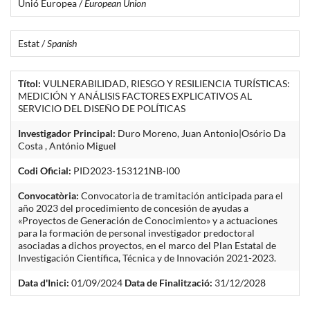
Unió Europea /
European Union
Estat /
Spanish
Títol:
VULNERABILIDAD, RIESGO Y RESILIENCIA TURÍSTICAS:
MEDICIÓN Y ANÁLISIS FACTORES EXPLICATIVOS AL
SERVICIO DEL DISEÑO DE POLÍTICAS
Investigador Principal:
Duro Moreno, Juan Antonio|Osório Da
Costa , António Miguel
Codi Oficial:
PID2023-153121NB-I00
Convocatòria:
Convocatoria de tramitación anticipada para el
año 2023 del procedimiento de concesión de ayudas a
«Proyectos de Generación de Conocimiento» y a actuaciones
para la formación de personal investigador predoctoral
asociadas a dichos proyectos, en el marco del Plan Estatal de
Investigación Científica, Técnica y de Innovación 2021-2023.
Data d'Inici:
01/09/2024
Data de Finalització:
31/12/2028