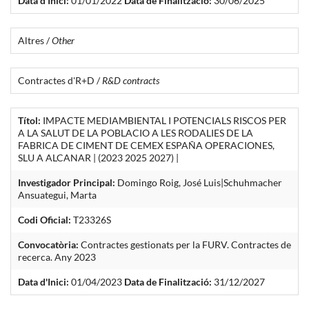
Data d'Inici:
01/01/2022
Data de Finalització:
30/06/2025
Altres /
Other
Contractes d'R+D /
R&D contracts
Títol:
IMPACTE MEDIAMBIENTAL I POTENCIALS RISCOS PER
A LA SALUT DE LA POBLACIO A LES RODALIES DE LA
FABRICA DE CIMENT DE CEMEX ESPAÑA OPERACIONES,
SLU A ALCANAR | (2023 2025 2027) |
Investigador Principal:
Domingo Roig, José Luis|Schuhmacher
Ansuategui, Marta
Codi Oficial:
T23326S
Convocatòria:
Contractes gestionats per la FURV. Contractes de
recerca. Any 2023
Data d'Inici:
01/04/2023
Data de Finalització:
31/12/2027