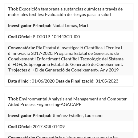
Títol:
Exposición temprana a sustancias químicas a través de
materiales textiles: Evaluación de riesgos para la salud
Investigador Principal:
Nadal Lomas, Martí
Codi Oficial:
PID2019-104443GB-I00
Convocatòria:
Pla Estatal d'Investigació Científica i Tècnica i
d'Innovació 2017-2020. Programa Estatal de Generació de
Coneixement i Enfortiment Científic i Tecnològic del Sistema
d'I+D+i, Subprograma Estatal de Generació de Coneixement.
'Projectes d'I+D de Generació de Coneixement». Any 2019
Data d'Inici:
01/06/2020
Data de Finalització:
31/05/2023
Títol:
Environmental Analysis and Management and Computer
Aided Process Engineering-AGACAPE
Investigador Principal:
Jiménez Esteller, Laureano
Codi Oficial:
2017 SGR 01409
Convocatòria:
Convocatòria d'ajuts per donar suport a les