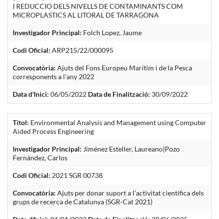
I REDUCCIO DELS NIVELLS DE CONTAMINANTS COM
MICROPLASTICS AL LITORAL DE TARRAGONA
Investigador Principal:
Folch Lopez, Jaume
Codi Oficial:
ARP215/22/000095
Convocatòria:
Ajuts del Fons Europeu Marítim i de la Pesca
corresponents a l'any 2022
Data d'Inici:
06/05/2022
Data de Finalització:
30/09/2022
Títol:
Environmental Analysis and Management using Computer
Aided Process Engineering
Investigador Principal:
Jiménez Esteller, Laureano|Pozo
Fernández, Carlos
Codi Oficial:
2021 SGR 00738
Convocatòria:
Ajuts per donar suport a l'activitat científica dels
grups de recerca de Catalunya (SGR-Cat 2021)