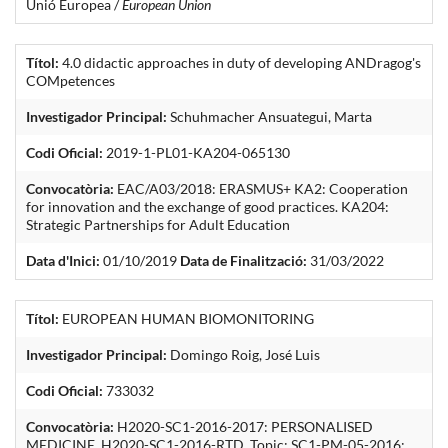
Unió Europea /
European Union
Títol:
4.0 didactic approaches in duty of developing ANDragog's
COMpetences
Investigador Principal:
Schuhmacher Ansuategui, Marta
Codi Oficial:
2019-1-PL01-KA204-065130
Convocatòria:
EAC/A03/2018: ERASMUS+ KA2: Cooperation
for innovation and the exchange of good practices. KA204:
Strategic Partnerships for Adult Education
Data d'Inici:
01/10/2019
Data de Finalització:
31/03/2022
Títol:
EUROPEAN HUMAN BIOMONITORING
Investigador Principal:
Domingo Roig, José Luis
Codi Oficial:
733032
Convocatòria:
H2020-SC1-2016-2017: PERSONALISED
MEDICINE, H2020-SC1-2016-RTD. Topic: SC1-PM-05-2016: