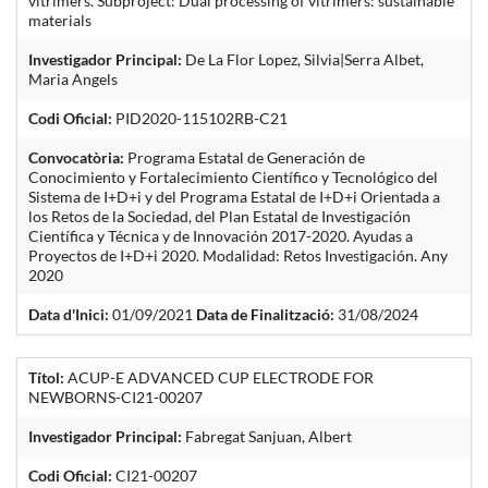
vitrimers. Subproject: Dual processing of vitrimers: sustainable
materials
Investigador Principal:
De La Flor Lopez, Silvia|Serra Albet,
Maria Angels
Codi Oficial:
PID2020-115102RB-C21
Convocatòria:
Programa Estatal de Generación de
Conocimiento y Fortalecimiento Científico y Tecnológico del
Sistema de I+D+i y del Programa Estatal de I+D+i Orientada a
los Retos de la Sociedad, del Plan Estatal de Investigación
Científica y Técnica y de Innovación 2017-2020. Ayudas a
Proyectos de I+D+i 2020. Modalidad: Retos Investigación. Any
2020
Data d'Inici:
01/09/2021
Data de Finalització:
31/08/2024
Títol:
ACUP-E ADVANCED CUP ELECTRODE FOR
NEWBORNS-CI21-00207
Investigador Principal:
Fabregat Sanjuan, Albert
Codi Oficial:
CI21-00207