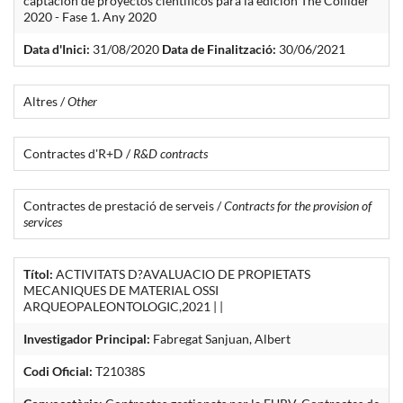
captación de proyectos científicos para la edición The Collider
2020 - Fase 1. Any 2020
Data d'Inici:
31/08/2020
Data de Finalització:
30/06/2021
Altres /
Other
Contractes d'R+D /
R&D contracts
Contractes de prestació de serveis /
Contracts for the provision of
services
Títol:
ACTIVITATS D?AVALUACIO DE PROPIETATS
MECANIQUES DE MATERIAL OSSI
ARQUEOPALEONTOLOGIC,2021 | |
Investigador Principal:
Fabregat Sanjuan, Albert
Codi Oficial:
T21038S