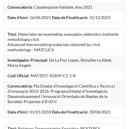
Convocatòria:
CaixaImpulse Validate. Any 2021
Data d'Inici:
16/06/2021
Data de Finalització:
31/12/2023
Títol:
Materiales termoestables avanzados obtenidos mediante
metodología click
Advanced thermosetting materials obtained by click
methodology - MATCLICK
Investigador Principal:
De La Flor Lopez, Silvia|Serra Albet,
Maria Angels
Codi Oficial:
MAT2017-82849-C2-1-R
Convocatòria:
Pla Estatal d'Investigació Científica y Tècnica i
d'innovació 2013-2016. Programa Estatal d`Investigació,
Desenvolupament i Innovació Orientada als Reptes de la
Societat. Projectes d`R+D+I
Data d'Inici:
01/01/2018
Data de Finalització:
30/06/2021
Títol:
Polímers Termoestables Epoxídics (POLTEPO)