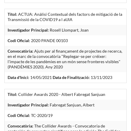
Títol:
ACTUA: Anàlisi Contextual dels factors de mitigació de la
Transmissió de la COVID19 a l aUlA
Investigador Principal:
Rosell Llompart, Joan
Codi Oficial:
2020 PANDE 00103
Convocatòria:
Ajuts per al finançament de projectes de recerca,
en el marc de la convocatòria "Replegar-se per créixer:
l'impacte de les pandèmies en un món sense fronteres visibles"
(PANDÈMIES 2020). Any 2020
Data d'Inici:
14/05/2021
Data de Finalització:
13/11/2023
Títol:
Collider Awards 2020 - Albert Fabregat Sanjuan
Investigador Principal:
Fabregat Sanjuan, Albert
Codi Oficial:
TC-2020/19
Convocatòria:
The Collider Awards - Convocatoria de