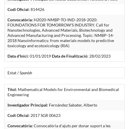
Codi Oficial:
814426
Convocatòria:
H2020-NMBP-TO-IND-2018-2020:
FOUNDATIONS FOR TOMORROW'S INDUSTRY. Call for
Nanotechnologies, Advanced Materials, Biotechnology and
Advanced Manufacturing and Processing. Topic: NMBP-14-
2018 Nanoinformatics: from materials models to predictive
toxicology and ecotoxicology (RIA)
Data d'Inici:
01/01/2019
Data de Finalització:
28/02/2023
Estat /
Spanish
Títol:
Mathematical Models for Environmental and Biomedical
Engineering
Investigador Principal:
Fernández Sabater, Alberto
Codi Oficial:
2017 SGR 00623
Convocatòria:
Convocatòria d'ajuts per donar suport a les