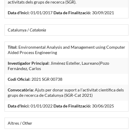
activitats dels grups de recerca (SGR).
Data d'Inici:
01/01/2017
Data de Finalització:
30/09/2021
Catalunya /
Catalonia
Títol:
Environmental Analysis and Management using Computer
Aided Process Engineering
Investigador Principal:
Jiménez Esteller, Laureano|Pozo
Fernández, Carlos
Codi Oficial:
2021 SGR 00738
Convocatòria:
Ajuts per donar suport a l'activitat científica dels
grups de recerca de Catalunya (SGR-Cat 2021)
Data d'Inici:
01/01/2022
Data de Finalització:
30/06/2025
Altres /
Other