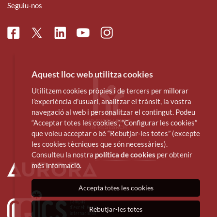
Seguiu-nos
Facebook
Linkedin
Instagram
Twitter
Youtube
Aquest lloc web utilitza cookies
Utilitzem cookies pròpies i de tercers per millorar
l’experiència d’usuari, analitzar el trànsit, la vostra
navegació al web i personalitzar el contingut. Podeu
“Acceptar totes les cookies”, “Configurar les cookies”
que voleu acceptar o bé “Rebutjar-les totes” (excepte
les cookies tècniques que són necessàries).
Consulteu la nostra
política de cookies
per obtenir
més informació.
Accepta totes les cookies
Rebutjar-les totes