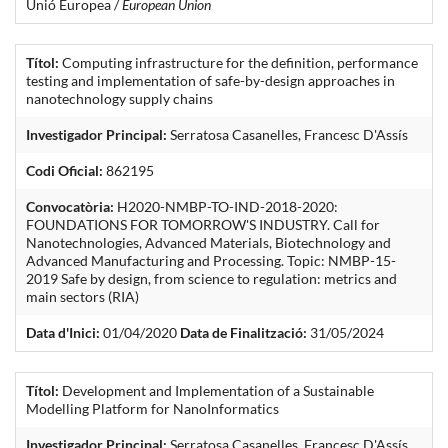
Unió Europea /
European Union
Títol:
Computing infrastructure for the definition, performance
testing and implementation of safe-by-design approaches in
nanotechnology supply chains
Investigador Principal:
Serratosa Casanelles, Francesc D'Assís
Codi Oficial:
862195
Convocatòria:
H2020-NMBP-TO-IND-2018-2020:
FOUNDATIONS FOR TOMORROW'S INDUSTRY. Call for
Nanotechnologies, Advanced Materials, Biotechnology and
Advanced Manufacturing and Processing. Topic: NMBP-15-
2019 Safe by design, from science to regulation: metrics and
main sectors (RIA)
Data d'Inici:
01/04/2020
Data de Finalització:
31/05/2024
Títol:
Development and Implementation of a Sustainable
Modelling Platform for NanoInformatics
Investigador Principal:
Serratosa Casanelles, Francesc D'Assís