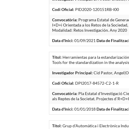
Codi Oficial:
PID2020-120151RB-I00
Convocatòria:
Programa Estatal de Generaci
I+D+i Orientada a los Retos de la Sociedad,
Modalidad: Retos Investigación. Any 2020
Data d'Inici:
01/09/2021
Data de Finalitzac
Títol:
Herramientas para la estandarización 
Tools for the standardization in the analy
Investigador Principal:
Cid Pastor, Angel|Ol
Codi Oficial:
DPI2017-84572-C2-1-R
Convocatòria:
Pla Estatal d'Investigació C
als Reptes de la Societat. Projectes d`R+D+
Data d'Inici:
01/01/2018
Data de Finalitzac
Títol:
Grup d'Automàtica i Electrònica Indus