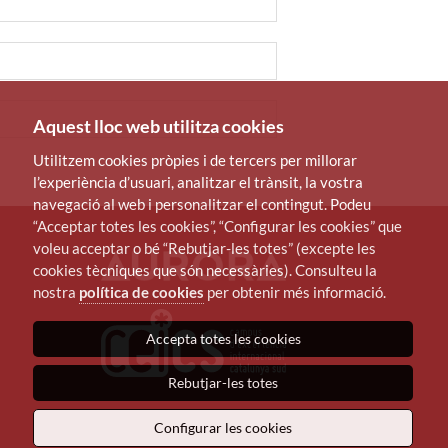
Aquest lloc web utilitza cookies
Utilitzem cookies pròpies i de tercers per millorar
l’experiència d’usuari, analitzar el trànsit, la vostra
navegació al web i personalitzar el contingut. Podeu
“Acceptar totes les cookies”, “Configurar les cookies” que
voleu acceptar o bé “Rebutjar-les totes” (excepte les
cookies tècniques que són necessàries). Consulteu la
nostra
política de cookies
per obtenir més informació.
Accepta totes les cookies
Rebutjar-les totes
Configurar les cookies