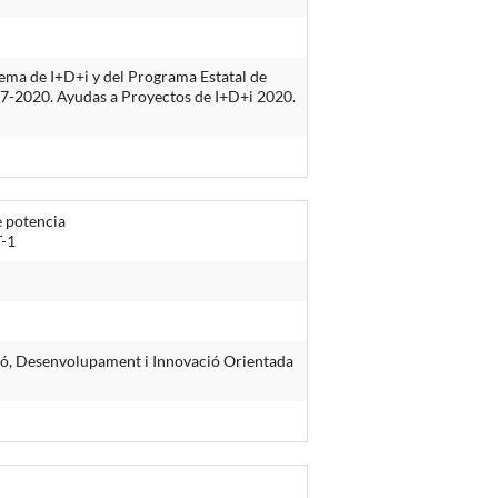
ema de I+D+i y del Programa Estatal de
2017-2020. Ayudas a Proyectos de I+D+i 2020.
e potencia
T-1
ació, Desenvolupament i Innovació Orientada