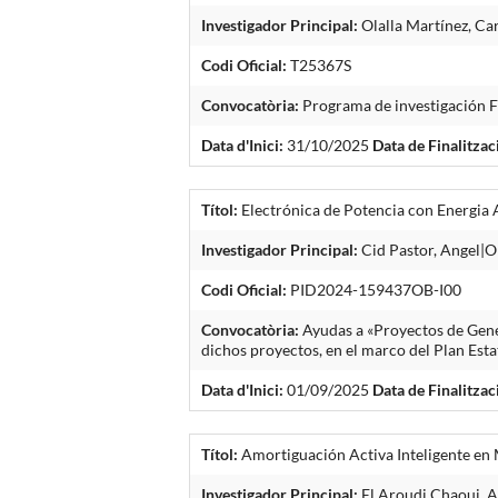
Investigador Principal:
Olalla Martínez, Ca
Codi Oficial:
T25367S
Convocatòria:
Programa de investigación 
Data d'Inici:
31/10/2025
Data de Finalitzac
Títol:
Electrónica de Potencia con Energia 
Investigador Principal:
Cid Pastor, Angel|Ol
Codi Oficial:
PID2024-159437OB-I00
Convocatòria:
Ayudas a «Proyectos de Gene
dichos proyectos, en el marco del Plan Est
Data d'Inici:
01/09/2025
Data de Finalitzac
Títol:
Amortiguación Activa Inteligente en M
Investigador Principal:
El Aroudi Chaoui, A