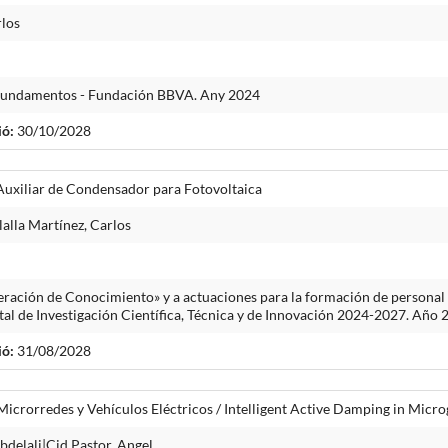
rlos
Fundamentos - Fundación BBVA. Any 2024
ió:
30/10/2028
Auxiliar de Condensador para Fotovoltaica
alla Martínez, Carlos
ración de Conocimiento» y a actuaciones para la formación de personal 
atal de Investigación Científica, Técnica y de Innovación 2024-2027. Año
ió:
31/08/2028
icrorredes y Vehículos Eléctricos / Intelligent Active Damping in Microg
bdelali|Cid Pastor, Angel