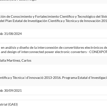
ón de Conocimiento y Fortalecimiento Científico y Tecnológico del Sist
 del Plan Estatal de Investigación Científica y Técnica y de Innovación 
ió:
31/08/2024
en análisis y diseño de la interconexión de convertidores electrónicos d
sis and design of interconnected power electronic converters - CONEXPO
alla Martínez, Carlos
ientífica y Tècnica i d'innovació 2013-2016. Programa Estatal d`Investig
I
ió:
30/09/2021
trial (GAEI)