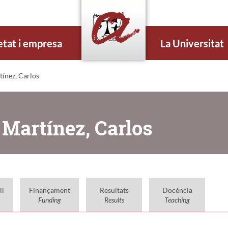
etat i empresa
La Universitat
ínez, Carlos
 Martínez, Carlos
ll
Finançament
Resultats
Docència
Funding
Results
Teaching