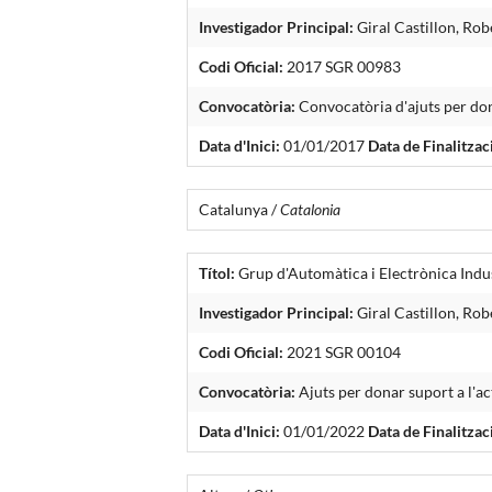
Investigador Principal:
Giral Castillon, Ro
Codi Oficial:
2017 SGR 00983
Convocatòria:
Convocatòria d'ajuts per dona
Data d'Inici:
01/01/2017
Data de Finalitzac
Catalunya /
Catalonia
Títol:
Grup d'Automàtica i Electrònica Indus
Investigador Principal:
Giral Castillon, Rob
Codi Oficial:
2021 SGR 00104
Convocatòria:
Ajuts per donar suport a l'ac
Data d'Inici:
01/01/2022
Data de Finalitzac