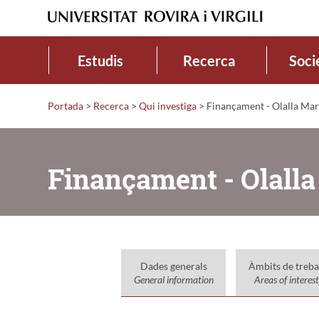
Estudis
Recerca
Soci
Portada
>
Recerca
>
Qui investiga
>
Finançament - Olalla Mart
Finançament - Olalla
Dades generals
Àmbits de treba
General information
Areas of interest