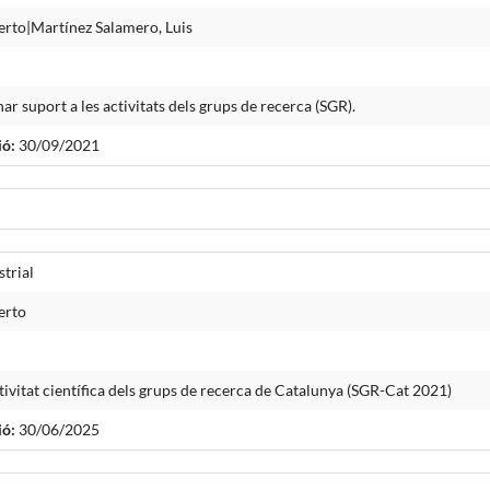
berto|Martínez Salamero, Luis
r suport a les activitats dels grups de recerca (SGR).
ió:
30/09/2021
trial
erto
tivitat científica dels grups de recerca de Catalunya (SGR-Cat 2021)
ió:
30/06/2025