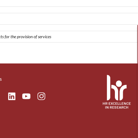
s for the provision of services
s
ok
Linkedin
Instagram
itter
Youtube