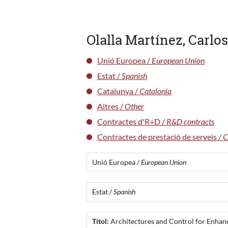
Olalla Martínez, Carlo
Unió Europea /
European Union
Estat /
Spanish
Catalunya /
Catalonia
Altres /
Other
Contractes d'R+D /
R&D contracts
Contractes de prestació de serveis /
C
Unió Europea /
European Union
Estat /
Spanish
Títol:
Architectures and Control for Enhanc