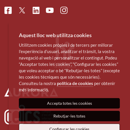
Facebook
Linkedin
Instagram
Twitter
Youtube
Aquest lloc web utilitza cookies
Utilitzem cookies pròpies i de tercers per millorar
l’experiència d’usuari, analitzar el trànsit, la vostra
navegació al web i personalitzar el contingut. Podeu
“Acceptar totes les cookies”, “Configurar les cookies”
que voleu acceptar o bé “Rebutjar-les totes” (excepte
les cookies tècniques que són necessàries).
Consulteu la nostra
política de cookies
per obtenir
més informació.
Accepta totes les cookies
Rebutjar-les totes
Configurar les cookies