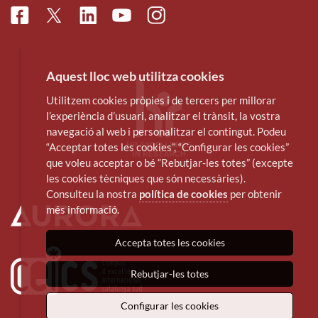
Facebook
Linkedin
Instagram
Twitter
Youtube
Aquest lloc web utilitza cookies
Utilitzem cookies pròpies i de tercers per millorar
l’experiència d’usuari, analitzar el trànsit, la vostra
navegació al web i personalitzar el contingut. Podeu
“Acceptar totes les cookies”, “Configurar les cookies”
que voleu acceptar o bé “Rebutjar-les totes” (excepte
les cookies tècniques que són necessàries).
Consulteu la nostra
política de cookies
per obtenir
més informació.
Accepta totes les cookies
Rebutjar-les totes
Configurar les cookies