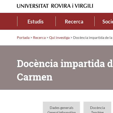
Estudis
Recerca
Soci
Portada
>
Recerca
>
Qui investiga
>
Docència impartida de la
Docència impartida d
Carmen
Dades generals
Docència
General information
Teaching