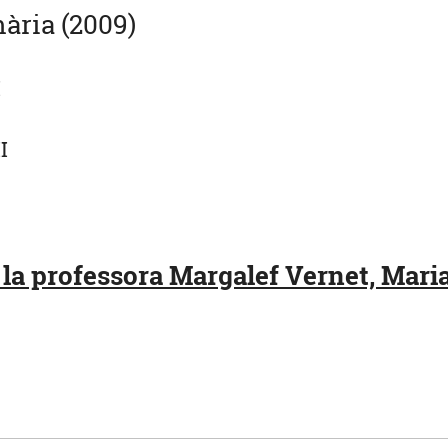
ària (2009)
I
I
 la professora Margalef Vernet, Mar