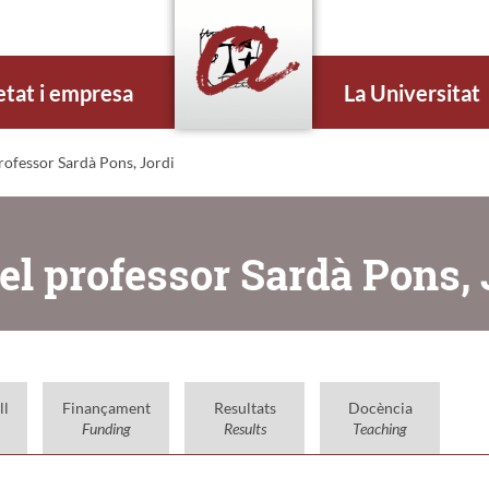
etat i empresa
La Universitat
ofessor Sardà Pons, Jordi
el professor Sardà Pons, 
ll
Finançament
Resultats
Docència
Funding
Results
Teaching