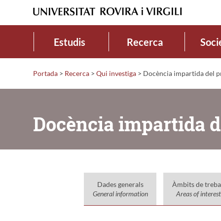
Estudis
Recerca
Soci
Portada
>
Recerca
>
Qui investiga
>
Docència impartida del pr
Docència impartida d
Dades generals
Àmbits de treba
General information
Areas of interest