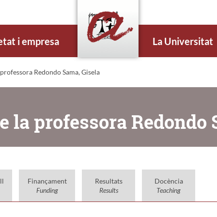
etat i empresa
La Universitat
 professora Redondo Sama, Gisela
e la professora Redondo 
ll
Finançament
Resultats
Docència
Funding
Results
Teaching