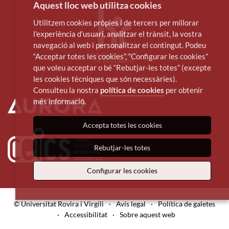
Aquest lloc web utilitza cookies
Utilitzem cookies pròpies i de tercers per millorar
l’experiència d’usuari, analitzar el trànsit, la vostra
navegació al web i personalitzar el contingut. Podeu
“Acceptar totes les cookies”, “Configurar les cookies”
que voleu acceptar o bé “Rebutjar-les totes” (excepte
les cookies tècniques que són necessàries).
Consulteu la nostra
política de cookies
per obtenir
més informació.
Accepta totes les cookies
Rebutjar-les totes
Configurar les cookies
© Universitat Rovira i Virgili
·
Avís legal
·
Política de galetes
·
Accessibilitat
·
Sobre aquest web