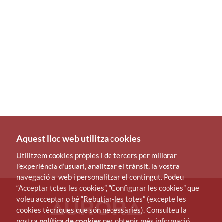
Aquest lloc web utilitza cookies
Utilitzem cookies pròpies i de tercers per millorar
l’experiència d’usuari, analitzar el trànsit, la vostra
navegació al web i personalitzar el contingut. Podeu
“Acceptar totes les cookies”, “Configurar les cookies” que
voleu acceptar o bé “Rebutjar-les totes” (excepte les
cookies tècniques que són necessàries). Consulteu la
nostra
política de cookies
per obtenir més informació.