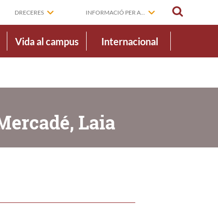
CERCAR
DRECERES
INFORMACIÓ PER A...
Vida al campus
Internacional
 Mercadé, Laia