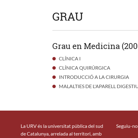
GRAU
Grau en Medicina (200
CLÍNICA I
CLÍNICA QUIRÚRGICA
INTRODUCCIÓ A LA CIRURGIA
MALALTIES DE L'APARELL DIGESTI
La URV és la universitat pública del sud
Seguiu-no
de Catalunya, arrelada al territori, amb