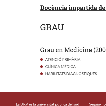
Docència impartida de 
GRAU
Grau en Medicina (200
ATENCIÓ PRIMÀRIA
CLÍNICA MÈDICA
HABILITATS DIAGNÒSTIQUES
La URV és la universitat pública del sud
Seguiu-no