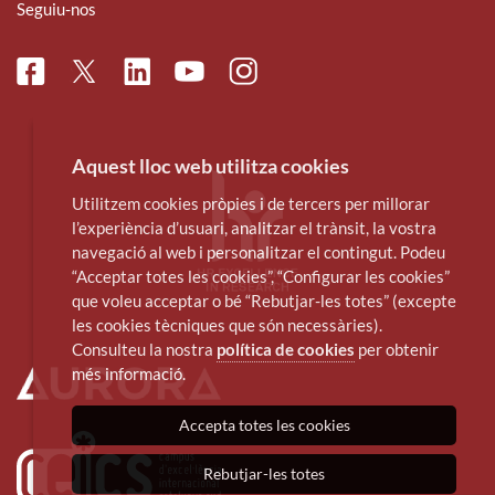
Seguiu-nos
Facebook
Linkedin
Instagram
Twitter
Youtube
Aquest lloc web utilitza cookies
Utilitzem cookies pròpies i de tercers per millorar
l’experiència d’usuari, analitzar el trànsit, la vostra
navegació al web i personalitzar el contingut. Podeu
“Acceptar totes les cookies”, “Configurar les cookies”
que voleu acceptar o bé “Rebutjar-les totes” (excepte
les cookies tècniques que són necessàries).
Consulteu la nostra
política de cookies
per obtenir
més informació.
Accepta totes les cookies
Rebutjar-les totes