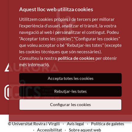
Aquest lloc web utilitza cookies
Utilitzem cookies pròpies i de tercers per millorar
l’experiència d’usuari, analitzar el trànsit, la vostra
navegació al web i personalitzar el contingut. Podeu
“Acceptar totes les cookies”, “Configurar les cookies”
que voleu acceptar o bé “Rebutjar-les totes” (excepte
les cookies tècniques que són necessàries).
Consulteu la nostra
política de cookies
per obtenir
més informació.
Accepta totes les cookies
Rebutjar-les totes
Configurar les cookies
© Universitat Rovira i Virgili
·
Avís legal
·
Política de galetes
·
Accessibilitat
·
Sobre aquest web