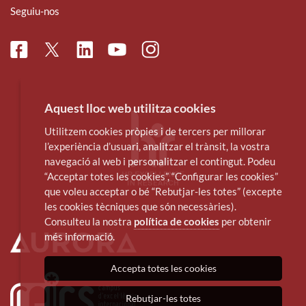
Seguiu-nos
Facebook
Linkedin
Instagram
Twitter
Youtube
Aquest lloc web utilitza cookies
Utilitzem cookies pròpies i de tercers per millorar
l’experiència d’usuari, analitzar el trànsit, la vostra
navegació al web i personalitzar el contingut. Podeu
“Acceptar totes les cookies”, “Configurar les cookies”
que voleu acceptar o bé “Rebutjar-les totes” (excepte
les cookies tècniques que són necessàries).
Consulteu la nostra
política de cookies
per obtenir
més informació.
Accepta totes les cookies
Rebutjar-les totes