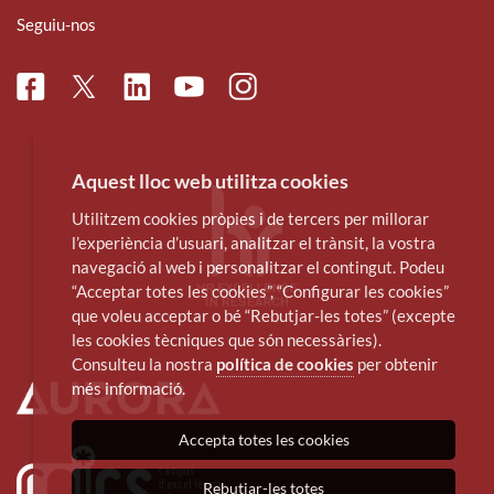
Seguiu-nos
Facebook
Linkedin
Instagram
Twitter
Youtube
Aquest lloc web utilitza cookies
Utilitzem cookies pròpies i de tercers per millorar
l’experiència d’usuari, analitzar el trànsit, la vostra
navegació al web i personalitzar el contingut. Podeu
“Acceptar totes les cookies”, “Configurar les cookies”
que voleu acceptar o bé “Rebutjar-les totes” (excepte
les cookies tècniques que són necessàries).
Consulteu la nostra
política de cookies
per obtenir
més informació.
Accepta totes les cookies
Rebutjar-les totes